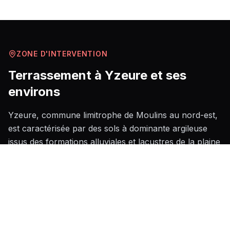
ZONE D'INTERVENTION
Terrassement
à
Yzeure
et ses
environs
Yzeure, commune limitrophe de Moulins au nord-est,
est caractérisée par des sols à dominante argileuse
issus des formations alluviales et lacustres de la plaine
bourbonnaise, classés en zone d'aléa retrait-
gonflement des argiles par la cartographie nationale,
ce qui impose une attention particulière lors de la
conception des fouilles et des fondations. Le tissu bâti
mêle habitat pavillonnaire récent développé depuis les
années 1970 dans les quartiers ouest et nord, et des