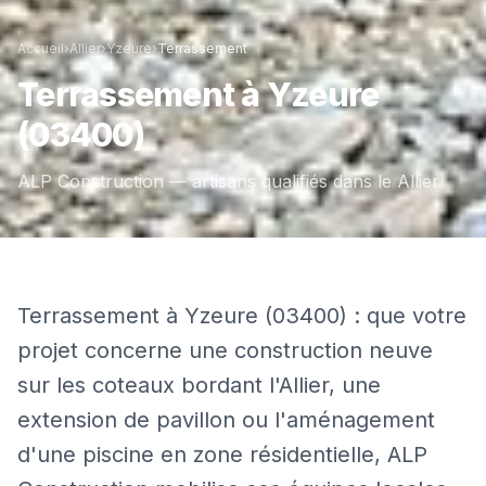
Accueil
›
Allier
›
Yzeure
›
Terrassement
Terrassement
à
Yzeure
(03400)
ALP Construction — artisans qualifiés dans le
Allier
Terrassement à Yzeure (03400) : que votre
projet concerne une construction neuve
sur les coteaux bordant l'Allier, une
extension de pavillon ou l'aménagement
d'une piscine en zone résidentielle, ALP