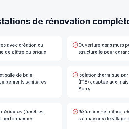
tations de
rénovation complèt
ces avec création ou
Ouverture dans murs po
e de plâtre ou brique
structurelle pour agran
 salle de bain :
Isolation thermique par l
quipements sanitaires
(ITE) adaptée aux mais
Berry
térieures (fenêtres,
Réfection de toiture, c
es performances
sur maisons de village 