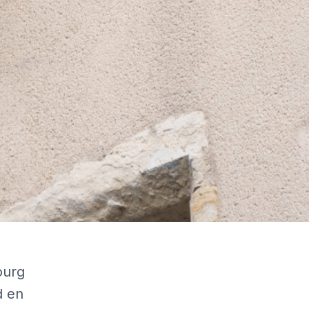
ourg
d en