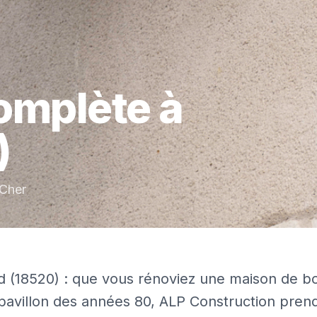
omplète
à
)
Cher
d (18520) : que vous rénoviez une maison de b
pavillon des années 80, ALP Construction pren