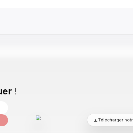
a
uer
!
Télécharger notr