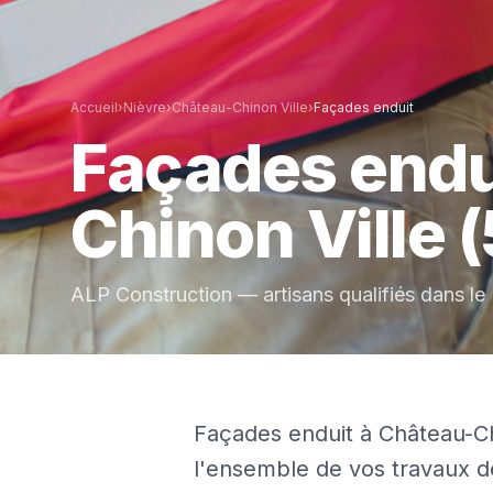
Accueil
›
Nièvre
›
Château-Chinon Ville
›
Façades enduit
Façades endu
Chinon Ville
(
ALP Construction — artisans qualifiés dans le
Façades enduit à Château-Chi
l'ensemble de vos travaux de