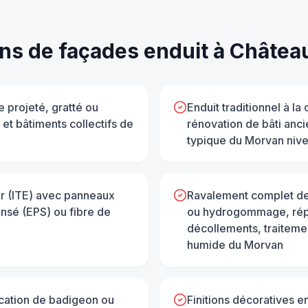
ons de
façades enduit
à
Château
 projeté, gratté ou
Enduit traditionnel à la
 et bâtiments collectifs de
rénovation de bâti anci
typique du Morvan nive
eur (ITE) avec panneaux
Ravalement complet de
nsé (EPS) ou fibre de
ou hydrogommage, répa
décollements, traiteme
humide du Morvan
ication de badigeon ou
Finitions décoratives e