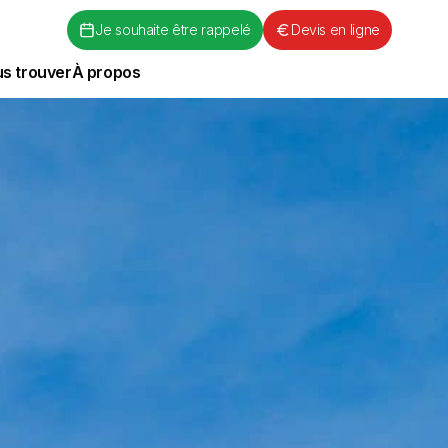
Je souhaite être rappelé
Devis en ligne
s trouver
À propos