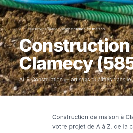
Accueil
›
Nièvre
›
Clamecy
›
Construction de maison
Construction
Clamecy
(58
ALP Construction — artisans qualifiés dans le
Construction de maison à C
votre projet de A à Z, de la 