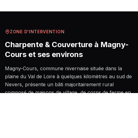
ZONE D'INTERVENTION
Charpente & Couverture
à
Magny-
Cours
et ses environs
Magny-Cours, commune nivernaise située dans la
plaine du Val de Loire à quelques kilomètres au sud de
Nevers, présente un bâti majoritairement rural
composé de maisons de village, de corps de ferme en
pierre calcaire et de longères dont les toitures à forte
pente appellent des matériaux traditionnels comme la
tuile plate ou l'ardoise. Le territoire est soumis à un
climat semi-continental avec des hivers froids et des
épisodes de neige ponctuels qui imposent un