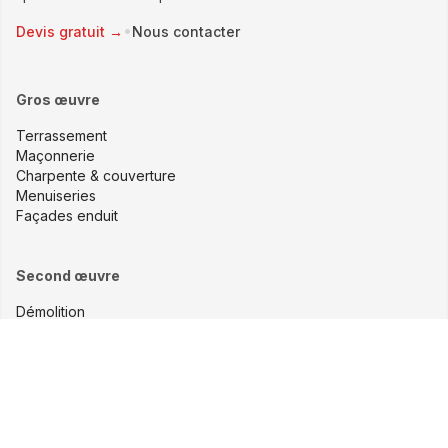
•
Devis gratuit →
Nous contacter
Gros œuvre
Terrassement
Maçonnerie
Charpente & couverture
Menuiseries
Façades enduit
Second œuvre
Démolition
Pose de carrelage
Plâtrerie & peinture
Électricité
Plomberie