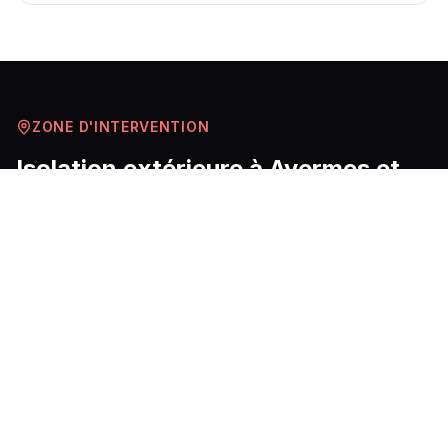
ZONE D'INTERVENTION
Isolation extérieure
à
Avermes
et
ses environs
Avermes est une commune périurbaine située en rive
droite de l'Allier, en bordure immédiate de Moulins,
dans un environnement de plaine alluviale où
l'humidité ambiante et les amplitudes thermiques
saisonnières — avec des hivers pouvant descendre
régulièrement sous zéro et des étés de plus en plus
chauds sous l'effet du changement climatique —
rendent l'isolation thermique des façades