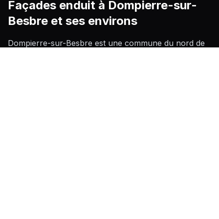
Façades enduit
à
Dompierre-sur-
Besbre
et ses environs
Dompierre-sur-Besbre est une commune du nord de
l'Allier implantée en bordure de la rivière Besbre, dans
un environnement de bocage bourbonnais caractérisé
par une alternance de plaines alluviales et de collines
douces. Le bâti y mêle des maisons de bourg en pierre
calcaire locale, typiques de l'architecture rurale
bourbonnaise, et des constructions plus récentes en
parpaing ou brique, dont les façades souffrent
régulièrement des effets du climat continental humide
de la région — hivers froids, gelées répétées et
printemps pluvieux favorisant l'apparition de mousses,
de salpêtre et de fissures de gel. La présence de
maisons anciennes en pierre impose souvent le
recours à des enduits respirants à la chaux