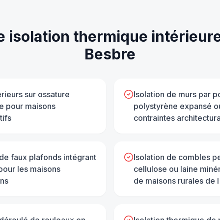
de
isolation thermique intérieur
Besbre
rieurs sur ossature
Isolation de murs par 
re pour maisons
polystyrène expansé ou
tifs
contraintes architectur
 de faux plafonds intégrant
Isolation de combles p
 pour les maisons
cellulose ou laine miné
ens
de maisons rurales de l'