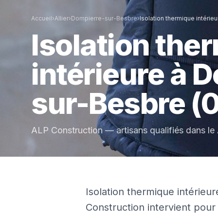
Accueil
›
Allier
›
Dompierre-sur-Besbre
›
Isolation thermique intérieu
Isolation the
intérieure
à
D
sur-Besbre
(
ALP Construction — artisans qualifiés dans le
Isolation thermique intérie
Construction intervient pour