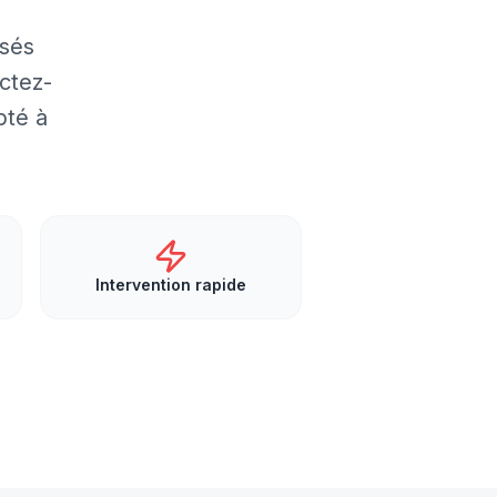
isés
ctez-
pté à
Intervention rapide