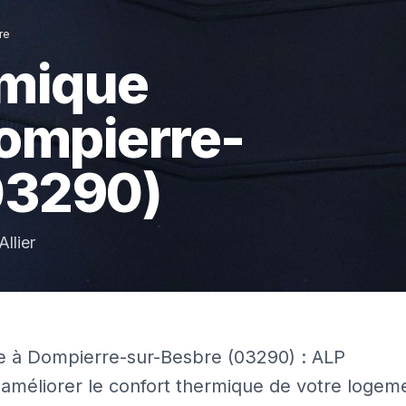
re
rmique
ompierre-
03290)
Allier
ure à Dompierre-sur-Besbre (03290) : ALP
 améliorer le confort thermique de votre logem