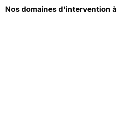
Nos domaines d'intervention à
Lurcy-Lévis
Façades enduit
En savoir plus →
Isolation extérieure
En savoir plus →
Isolation thermique intérieure
En savoir plus →
Maçonnerie
En savoir plus →