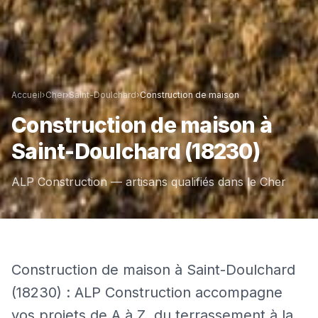
Accueil
›
Cher
›
Saint-Doulchard
›
Construction de maison
Construction de maison
à
Saint-Doulchard
(18230)
ALP Construction — artisans qualifiés dans le
Cher
Construction de maison à Saint-Doulchard
(18230) : ALP Construction accompagne
vos projets de A à Z, du terrassement à la