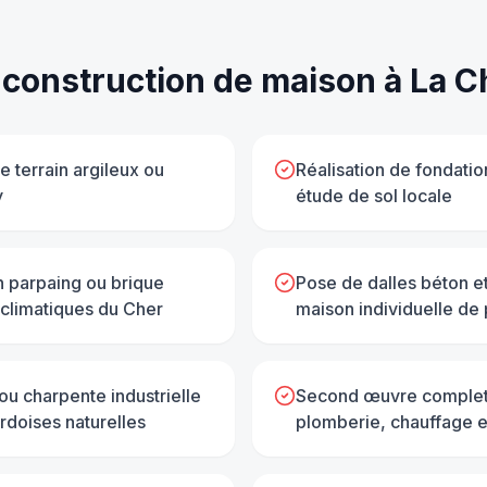
e
construction de maison
à
La C
 terrain argileux ou
Réalisation de fondati
y
étude de sol locale
n parpaing ou brique
Pose de dalles béton e
climatiques du Cher
maison individuelle de 
ou charpente industrielle
Second œuvre complet : 
rdoises naturelles
plomberie, chauffage e