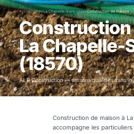
Accueil
›
Cher
›
La Chapelle-Saint-Ursin
›
Construction de maison
Construction
La Chapelle-S
(18570)
ALP Construction — artisans qualifiés dans le
Construction de maison à La 
accompagne les particuliers 