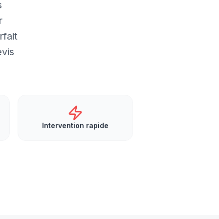
s
r
fait
vis
Intervention rapide