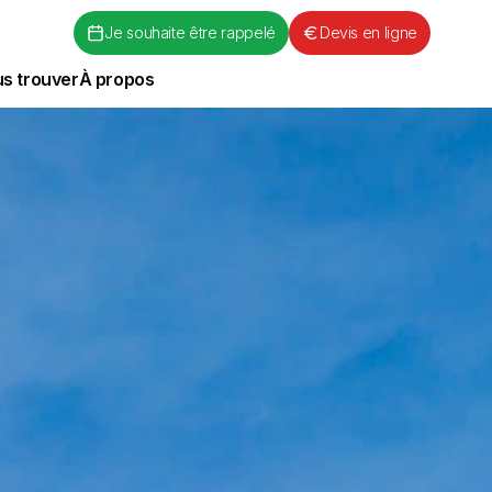
Je souhaite être rappelé
Devis en ligne
s trouver
À propos