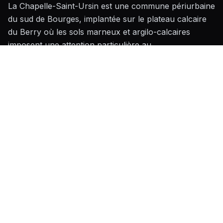
La Chapelle-Saint-Ursin est une commune périurbaine
du sud de Bourges, implantée sur le plateau calcaire
du Berry où les sols marneux et argilo-calcaires
imposent une attention particulière au
dimensionnement des fondations, notamment pour les
extensions avec dalle au sol. Le bâti local est
majoritairement composé de maisons individuelles de
plain-pied des années 1970-1990 en parpaing enduit,
dont les propriétaires cherchent fréquemment à
gagner de la surface habitable par extension latérale
ou surélévation, dans le respect du PLU communal et
de la continuité architecturale des façades
berrichonnes. Le climat continental du Cher, avec ses
hivers froids et ses étés chauds, rend par ailleurs
l'isolation thermique de l'extension particulièrement
stratégique pour le confort et la performance
énergétique du logement.