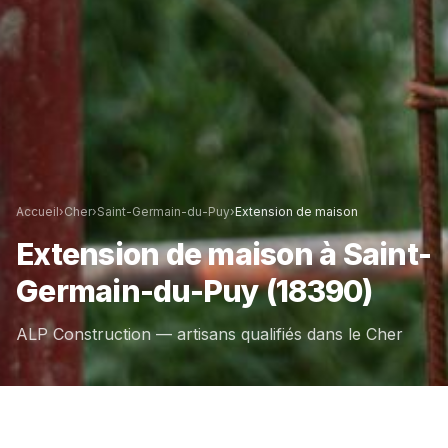
Accueil
›
Cher
›
Saint-Germain-du-Puy
›
Extension de maison
Extension de maison
à
Saint-
Germain-du-Puy
(18390)
ALP Construction — artisans qualifiés dans le
Cher