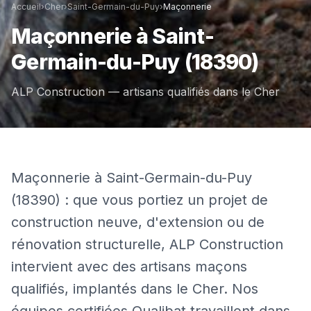
Accueil
›
Cher
›
Saint-Germain-du-Puy
›
Maçonnerie
Maçonnerie
à
Saint-
Germain-du-Puy
(18390)
ALP Construction — artisans qualifiés dans le
Cher
Maçonnerie à Saint-Germain-du-Puy
(18390) : que vous portiez un projet de
construction neuve, d'extension ou de
rénovation structurelle, ALP Construction
intervient avec des artisans maçons
qualifiés, implantés dans le Cher. Nos
équipes certifiées Qualibat travaillent dans