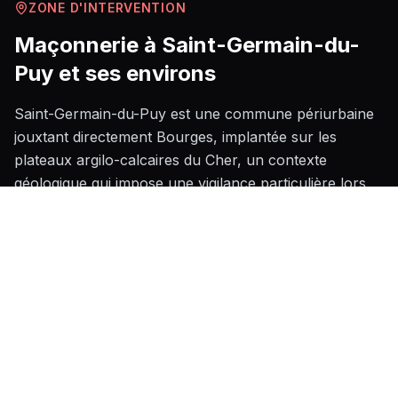
ZONE D'INTERVENTION
Maçonnerie
à
Saint-Germain-du-
Puy
et ses environs
Saint-Germain-du-Puy est une commune périurbaine
jouxtant directement Bourges, implantée sur les
plateaux argilo-calcaires du Cher, un contexte
géologique qui impose une vigilance particulière lors
de la réalisation des fondations en raison du retrait-
gonflement des argiles, phénomène bien documenté
dans ce secteur du Berry. Le bâti local mêle pavillons
récents construits lors de l'expansion résidentielle
autour de Bourges et constructions anciennes en
pierre de taille ou en moellon calcaire typiques de
l'architecture rurale du Cher, ce qui implique pour nos
maçons de maîtriser aussi bien les techniques
modernes de gros œuvre que les méthodes de