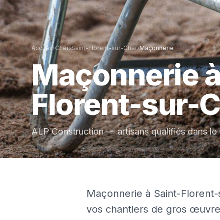
Accueil
›
Cher
›
Saint-Florent-sur-Cher
›
Maçonnerie
Maçonnerie
Florent-sur-
ALP Construction — artisans qualifiés dans le
Maçonnerie à Saint-Florent-s
vos chantiers de gros œuvre, 