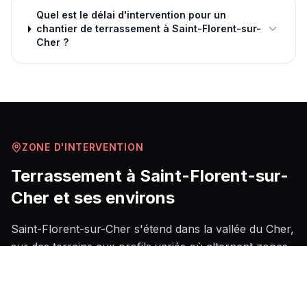
Quel est le délai d'intervention pour un
chantier de terrassement à Saint-Florent-sur-
Cher ?
ZONE D'INTERVENTION
Terrassement
à
Saint-Florent-sur-
Cher
et ses environs
Saint-Florent-sur-Cher s'étend dans la vallée du Cher,
sur des terrains aux profils variés où alternent zones
alluviales à proximité du cours d'eau — souvent
argileuses et sensibles à l'humidité saisonnière — et
plateaux calcaires du Berry, plus compacts mais