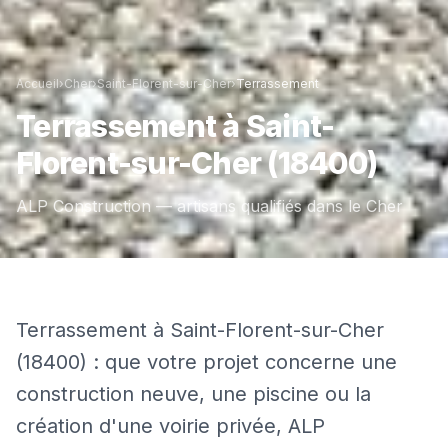
Accueil
›
Cher
›
Saint-Florent-sur-Cher
›
Terrassement
Terrassement
à
Saint-
Florent-sur-Cher
(18400)
ALP Construction — artisans qualifiés dans le
Cher
Terrassement à Saint-Florent-sur-Cher
(18400) : que votre projet concerne une
construction neuve, une piscine ou la
création d'une voirie privée, ALP