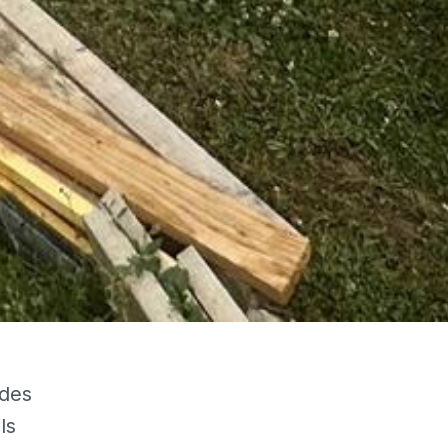
 des
ls