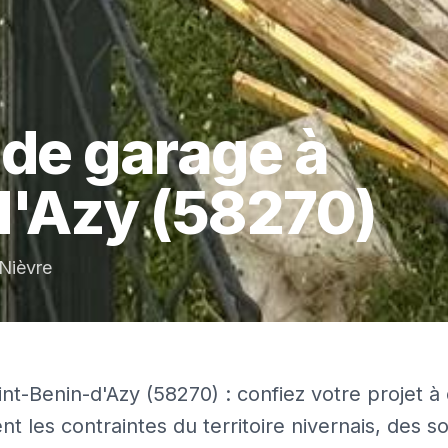
 de garage
à
d'Azy
(58270)
Nièvre
nt-Benin-d'Azy (58270) : confiez votre projet à
nt les contraintes du territoire nivernais, des so