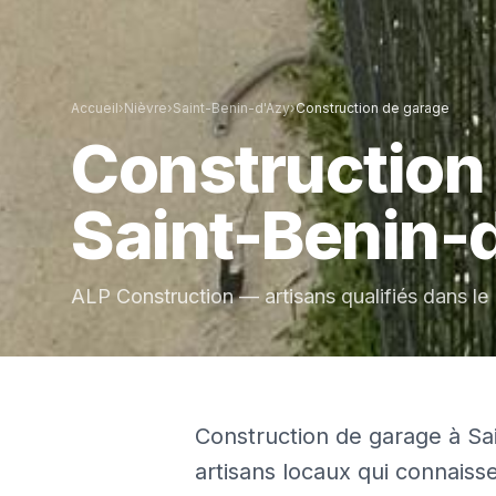
Accueil
›
Nièvre
›
Saint-Benin-d'Azy
›
Construction de garage
Construction
Saint-Benin-
ALP Construction — artisans qualifiés dans le
Construction de garage à Sai
artisans locaux qui connaisse