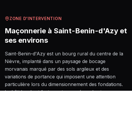
ZONE D'INTERVENTION
Maçonnerie
à
Saint-Benin-d'Azy
et
ses environs
Saint-Benin-d'Azy est un bourg rural du centre de la
Nièvre, implanté dans un paysage de bocage
morvanais marqué par des sols argileux et des
variations de portance qui imposent une attention
particulière lors du dimensionnement des fondations.
Le bâti local est fortement marqué par la pierre
calcaire et le granite, caractéristiques de l'architecture
nivernaise traditionnelle, ce qui confère aux chantiers
de rénovation maçonnée une technicité spécifique,
notamment pour le jointoiement à la chaux et la
restauration de murs anciens. Les amplitudes