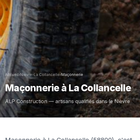
Accueil
›
Nièvre
›
La Collancelle
›
Maçonnerie
Maçonnerie
à
La Collancelle
ALP Construction — artisans qualifiés dans le
Nièvre
Maçonnerie à La Collancelle (58800), c'est