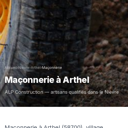
Accueil
›
Nièvre
›
Arthel
›
Maçonnerie
Maçonnerie
à
Arthel
ALP Construction — artisans qualifiés dans le
Nièvre
Maçonnerie à Arthel (58700), village