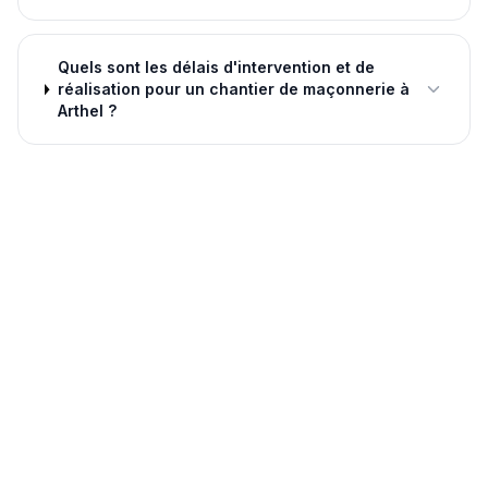
Quels sont les délais d'intervention et de
réalisation pour un chantier de maçonnerie à
Arthel ?
ZONE D'INTERVENTION
Maçonnerie
à
Arthel
et ses
environs
Arthel est un petit bourg rural de la Nièvre (58700)
situé dans le Nivernais central, caractérisé par des
sols à dominante argilo-calcaire qui imposent une