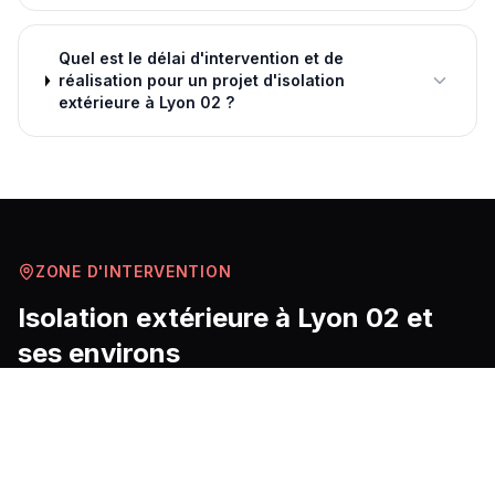
Quel est le délai d'intervention et de
réalisation pour un projet d'isolation
extérieure à Lyon 02 ?
ZONE D'INTERVENTION
Isolation extérieure
à
Lyon 02
et
ses environs
Le 2e arrondissement de Lyon occupe la presqu'île
entre Rhône et Saône, un tissu urbain dense composé
majoritairement d'immeubles haussmanniens et de
bâtiments de rapport construits entre la fin du 19e et