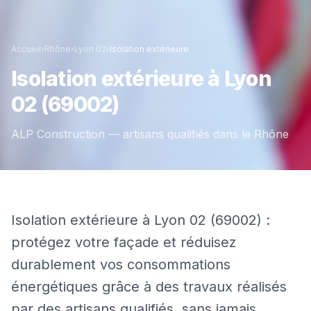
Accueil
›
Rhône
›
Lyon 02
›
Isolation extérieure
Isolation extérieure
à
Lyon
02
(69002)
ALP Construction — artisans qualifiés dans le
Rhône
Isolation extérieure à Lyon 02 (69002) :
protégez votre façade et réduisez
durablement vos consommations
énergétiques grâce à des travaux réalisés
par des artisans qualifiés, sans jamais