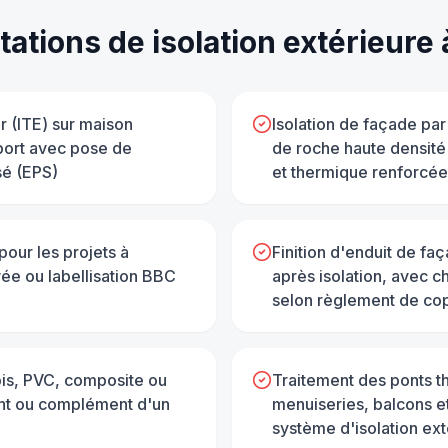
tations de
isolation extérieure
ur (ITE) sur maison
Isolation de façade par
port avec pose de
de roche haute densit
sé (EPS)
et thermique renforcée
pour les projets à
Finition d'enduit de fa
e ou labellisation BBC
après isolation, avec c
selon règlement de cop
is, PVC, composite ou
Traitement des ponts t
ent ou complément d'un
menuiseries, balcons et
système d'isolation ext