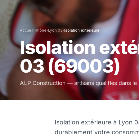
Accueil
›
Rhône
›
Lyon 03
›
Isolation extérieure
Isolation exté
03
(69003)
ALP Construction — artisans qualifiés dans le
Isolation extérieure à Lyon 
durablement votre consomma