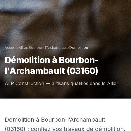
Accueil
›
Allier
›
Bourbon-l'Archambault
›
Démolition
Démolition
à
Bourbon-
l'Archambault
(03160)
ALP Construction — artisans qualifiés dans le
Allier
Démolition à Bourbon-l'Archambault
(03160) : confiez vos travaux de démolition,