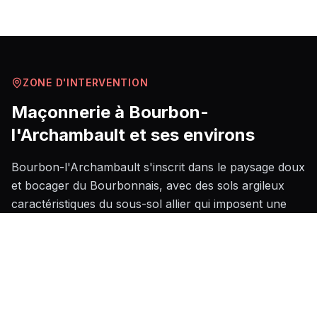
ZONE D'INTERVENTION
Maçonnerie
à
Bourbon-
l'Archambault
et ses environs
Bourbon-l'Archambault s'inscrit dans le paysage doux
et bocager du Bourbonnais, avec des sols argileux
caractéristiques du sous-sol allier qui imposent une
attention particulière lors du dimensionnement des
fondations afin de prévenir les mouvements liés aux
cycles de retrait-gonflement des argiles, phénomène
bien identifié dans le département. Le bâti local est
marqué par la présence de constructions en pierre
calcaire et granite local, notamment autour du centre