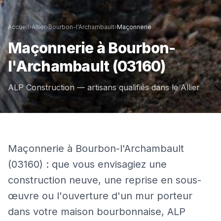
Accueil
›
Allier
›
Bourbon-l'Archambault
›
Maçonnerie
Maçonnerie
à
Bourbon-
l'Archambault
(03160)
ALP Construction — artisans qualifiés dans le
Allier
Maçonnerie à Bourbon-l'Archambault
(03160) : que vous envisagiez une
construction neuve, une reprise en sous-
œuvre ou l'ouverture d'un mur porteur
dans votre maison bourbonnaise, ALP