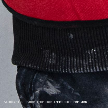
Accueil
›
Allier
›
Bourbon-l'Archambault
›
Plâtrerie et Peintures