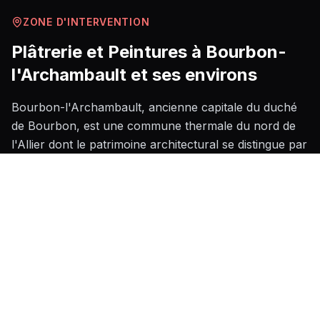
ZONE D'INTERVENTION
Plâtrerie et Peintures
à
Bourbon-
l'Archambault
et ses environs
Bourbon-l'Archambault, ancienne capitale du duché
de Bourbon, est une commune thermale du nord de
l'Allier dont le patrimoine architectural se distingue par
ses demeures de caractère, ses façades en pierre
calcaire locale et ses bâtisses bourbonnaises aux
murs épais nécessitant souvent un doublage isolant
ou une reprise d'enduit spécifique. Le climat
continental humide de cette partie du Bourbonnais,
marqué par des hivers froids et des variations
thermiques sensibles, accélère la dégradation des
enduits extérieurs et des peintures de façade, rendant
l'entretien régulier indispensable pour préserver les