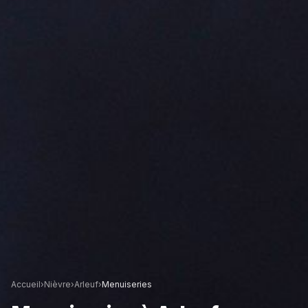
Accueil
›
Nièvre
›
Arleuf
›
Menuiseries