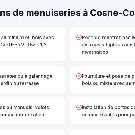
ons de
menuiseries
à
Cosne-Cou
aluminium ou bois avec
Pose de fenêtres oscillo
é ACOTHERM (Uw ≤ 1,3
cintrées adaptées aux
nivernaises
lissantes ou à galandage
Fourniture et pose de 
jardin ou terrasse
bois ou mixte avec serru
ues ou manuels, volets
Installation de portes 
 option motorisation
ou coulissantes pour p