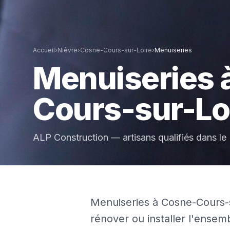
Accueil
›
Nièvre
›
Cosne-Cours-sur-Loire
›
Menuiseries
Menuiseries
Cours-sur-Lo
ALP Construction — artisans qualifiés dans le
Menuiseries à Cosne-Cours-s
rénover ou installer l'ensem