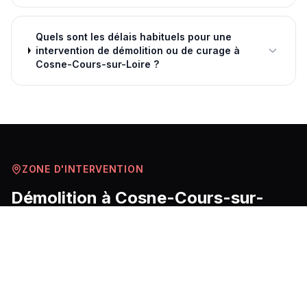
Quels sont les délais habituels pour une
intervention de démolition ou de curage à
Cosne-Cours-sur-Loire ?
ZONE D'INTERVENTION
Démolition
à
Cosne-Cours-sur-
Loire
et ses environs
Cosne-Cours-sur-Loire s'étend en bord de Loire dans
le nord de la Nièvre, avec un tissu bâti mêlant maisons
de bourg en pierre calcaire du Val de Loire, pavillons
des décennies 1960-1980 et quelques immeubles