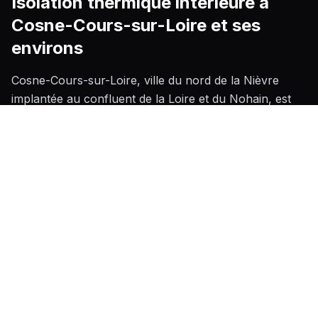
Isolation thermique intérieure
à
Cosne-Cours-sur-Loire
et ses
environs
Cosne-Cours-sur-Loire, ville du nord de la Nièvre
implantée au confluent de la Loire et du Nohain, est
marquée par un bâti ancien dense en centre-ville,
comprenant de nombreuses maisons de bourg en
tuffeau et en calcaire du Berry dont les façades
présentent une valeur patrimoniale nécessitant de
préserver l'aspect extérieur : l'isolation thermique par
l'intérieur s'impose alors comme la solution technique
la mieux adaptée. Le climat nivernais, avec ses hivers
froids et ses amplitudes thermiques saisonnières
marquées liées à la proximité de la vallée de la Loire,
renforce l'intérêt d'une isolation performante pour
réduire les déperditions de chaleur et améliorer