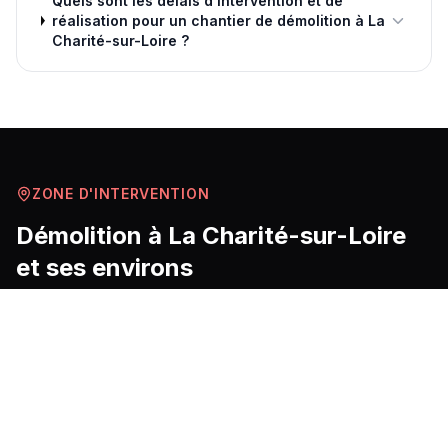
Quels sont les délais d'intervention et de
réalisation pour un chantier de démolition à La
Charité-sur-Loire ?
ZONE D'INTERVENTION
Démolition
à
La Charité-sur-Loire
et ses environs
La Charité-sur-Loire est une ville d'environ 5 000
habitants implantée en bord de Loire, dont le
patrimoine architectural est fortement marqué par la
pierre calcaire blanche du Nivernais et par un tissu
urbain médiéval dense, avec des rues étroites et des
bâtisses anciennes dont beaucoup datent d'avant