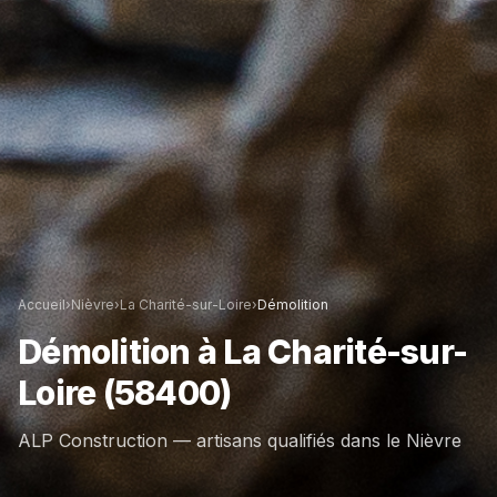
Accueil
›
Nièvre
›
La Charité-sur-Loire
›
Démolition
Démolition
à
La Charité-sur-
Loire
(58400)
ALP Construction — artisans qualifiés dans le
Nièvre