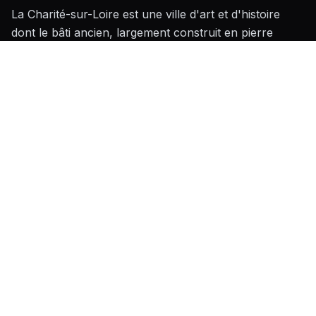
La Charité-sur-Loire est une ville d'art et d'histoire
dont le bâti ancien, largement construit en pierre
calcaire de Loire et en tuffeau entre le XVe et le XIXe
siècle, impose des méthodes de rénovation
respectueuses des matériaux d'origine : mortiers de
chaux, enduits perméables à la vapeur et techniques
de renforcement adaptées aux fondations souvent
peu profondes caractéristiques des terrains alluviaux
du Val de Loire classé UNESCO. Le climat semi-
continental de la Nièvre, avec des hivers froids et des
étés chauds, renforce l'enjeu de la performance
thermique de l'enveloppe des bâtiments, qu'ils soient
situés en centre-ville historique dense autour du
prieuré ou dans les hameaux ruraux dispersés sur le
plateau nivernais environnant.