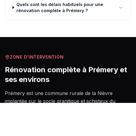
Quels sont les délais habituels pour une
rénovation complète à Prémery ?
ZONE D'INTERVENTION
Rénovation complète
à
Prémery
et
ses environs
Prémery est une commune rurale de la Nièvre
implantée sur le socle granitique et schisteux du
Massif Central septentrional, ce qui impose des
contraintes spécifiques en matière de fondations et de
drainage lors de toute rénovation structurelle. Le bâti
local est majoritairement constitué de maisons