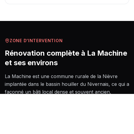
ZONE D'INTERVENTION
Rénovation complète
à
La Machine
et ses environs
La Machine est une commune rurale de la Nièvre
implantée dans le bassin houiller du Nivernais, ce qui a
façonné un bâti local dense et souvent ancien,
composé de maisons ouvrières en pierre et briques
caractéristiques du XIXe et début XXe siècle,
nécessitant des savoir-faire spécifiques en rénovation
de maçonneries et en traitement de l'humidité. Le
contexte climatique continental du centre de la