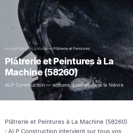
Accueil
›
Nièvre
›
La Machine
›
Plâtrerie et Peintures
Plâtrerie et Peintures
à
La
Machine
(58260)
ALP Construction — artisans qualifiés dans le
Nièvre
Plâtrerie et Peintures à La Machine (58260)
: ALP Construction intervient sur tous vos