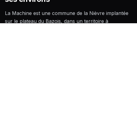
La Machine est une commune de la Nièvre implantée
sur le plateau du Bazois, dans un territoire à
dominante rurale marqué par un bâti ancien souvent
en pierre calcaire locale, héritage de l'activité minière
et industrielle qui a façonné le développement de la
ville au XIXe siècle. Ce contexte architectural
particulier impose des contraintes techniques
spécifiques lors de la pose de carrelage : les sols
anciens présentent fréquemment des irrégularités
importantes qui nécessitent un ragréage soigné, et les
variations hygrométriques liées au climat semi-
continental de la région centrale de la France
imposent le choix de matériaux et d'adhésifs adaptés
pour prévenir tout décollement en période de grand
froid ou d'humidité prolongée.