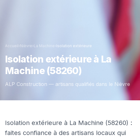
Accueil
›
Nièvre
›
La Machine
›
Isolation extérieure
Isolation extérieure
à
La
Machine
(58260)
ALP Construction — artisans qualifiés dans le
Nièvre
Isolation extérieure à La Machine (58260) :
faites confiance à des artisans locaux qui