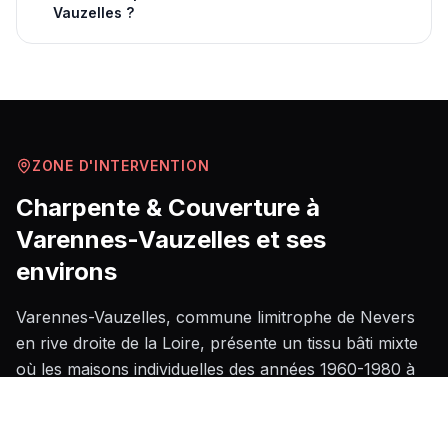
Vauzelles ?
ZONE D'INTERVENTION
Charpente & Couverture
à
Varennes-Vauzelles
et ses
environs
Varennes-Vauzelles, commune limitrophe de Nevers
en rive droite de la Loire, présente un tissu bâti mixte
où les maisons individuelles des années 1960-1980 à
charpente traditionnelle côtoient des pavillons plus
récents en fermettes, l'ensemble soumis à un climat
continental marqué par des hivers froids et des