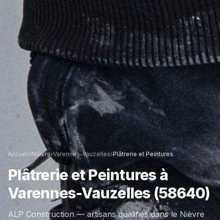
Accueil
›
Nièvre
›
Varennes-Vauzelles
›
Plâtrerie et Peintures
Plâtrerie et Peintures
à
Varennes-Vauzelles
(58640)
ALP Construction — artisans qualifiés dans le
Nièvre