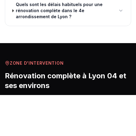
Quels sont les délais habituels pour une
rénovation complète dans le 4e
arrondissement de Lyon ?
ZONE D'INTERVENTION
Rénovation complète
à
Lyon 04
et
ses environs
Le 4e arrondissement de Lyon, dominé par la colline
de la Croix-Rousse, concentre un patrimoine bâti
exceptionnel composé d'immeubles canuts du 19e
siècle aux façades en pierre calcaire et aux ateliers de
tisserands aux hauts plafonds caractéristiques, qui