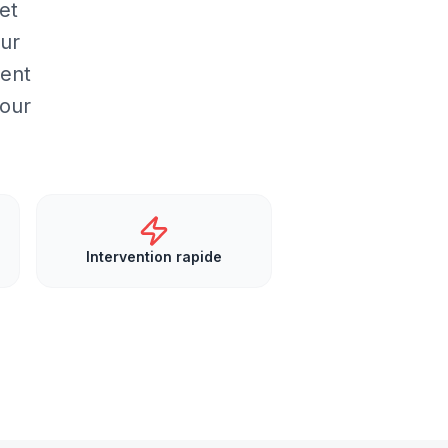
et
our
ment
our
Intervention rapide