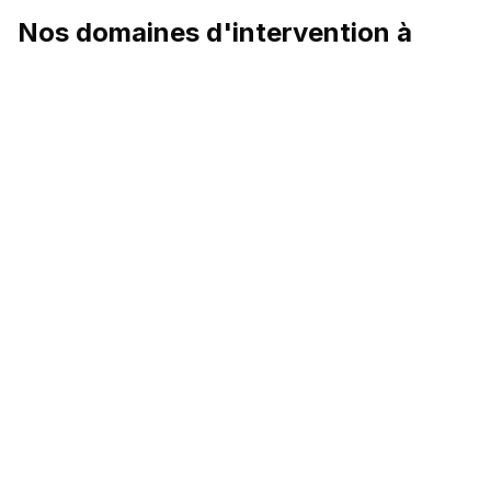
Nos domaines d'intervention à
Lyon 04
Façades enduit
En savoir plus →
Isolation extérieure
En savoir plus →
Maçonnerie
En savoir plus →
Menuiseries
En savoir plus →