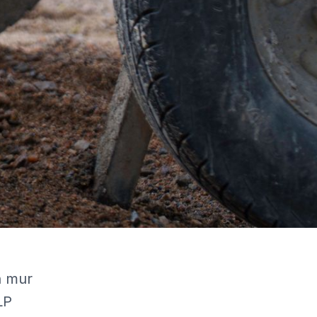
n mur
LP