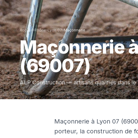
Accueil
›
Rhône
›
Lyon 07
›
Maçonnerie
Maçonnerie
(69007)
ALP Construction — artisans qualifiés dans le
Maçonnerie à Lyon 07 (6900
porteur, la construction de f