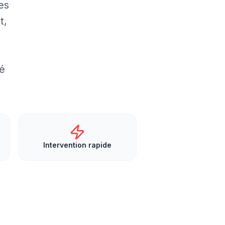
es
t,
sé
Intervention rapide