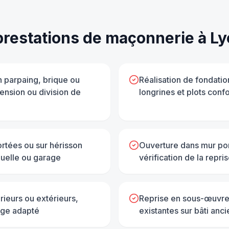
prestations de
maçonnerie
à
Ly
n parpaing, brique ou
Réalisation de fondatio
tension ou division de
longrines et plots conf
rtées ou sur hérisson
Ouverture dans mur por
duelle ou garage
vérification de la repri
rieurs ou extérieurs,
Reprise en sous-œuvre
lage adapté
existantes sur bâti anc