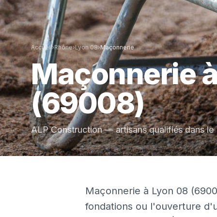
Accueil
›
Rhône
›
Lyon 08
›
Maçonnerie
Maçonnerie
(69008)
ALP Construction — artisans qualifiés dans le
Maçonnerie à Lyon 08 (69008)
fondations ou l'ouverture d'