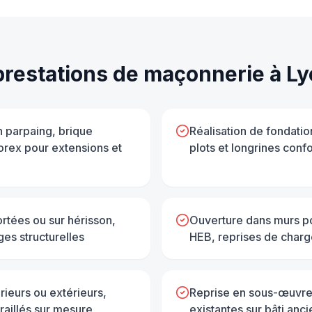
prestations de
maçonnerie
à
Ly
n parpaing, brique
Réalisation de fondatio
orex pour extensions et
plots et longrines conf
rtées ou sur hérisson,
Ouverture dans murs po
ges structurelles
HEB, reprises de charg
rieurs ou extérieurs,
Reprise en sous-œuvre
rraillés sur mesure
existantes sur bâti anci