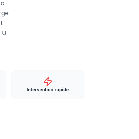
ec
rge
t
DTU
Intervention rapide