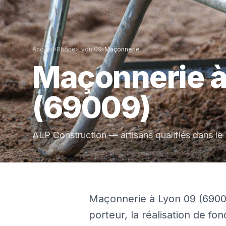
Accueil
›
Rhône
›
Lyon 09
›
Maçonnerie
Maçonnerie
(69009)
ALP Construction — artisans qualifiés dans le
Maçonnerie à Lyon 09 (69009
porteur, la réalisation de f